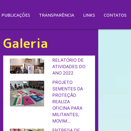
PUBLICAÇÕES
PUBLICAÇÕES
TRANSPARÊNCIA
TRANSPARÊNCIA
LINKS
LINKS
CONTATOS
CONTATOS
Galeria
RELATÓRIO DE
ATIVIDADES DO
ANO 2022
PROJETO
SEMENTES DA
PROTEÇÃO
REALIZA
OFICINA PARA
MILITANTES,
MOVIM...
ENTREGA DE