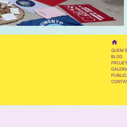
home
QUEM 
BLOG
PROJE
GALERI
PUBLI
CONTA