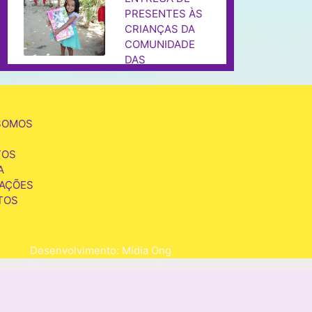
PRESENTES ÀS
CRIANÇAS DA
COMUNIDADE
DAS
MANGABEIRAS
SOMOS TODOS
DR.ILZVER
SOMOS
TOS
A
CAÇÕES
TOS
SOMOS TODOS
DR.ILZVER
Desenvolvimento: Mídia Ong