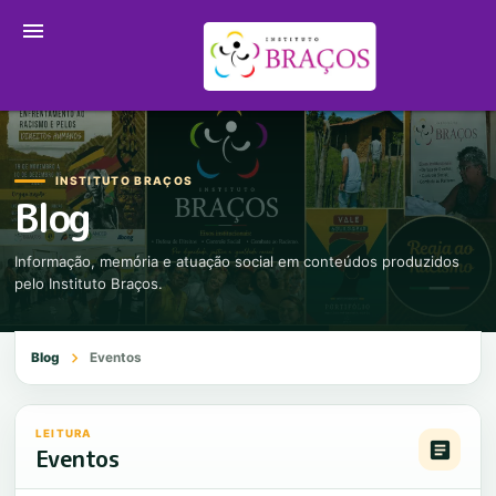
menu
INSTITUTO BRAÇOS
Blog
Informação, memória e atuação social em conteúdos produzidos
pelo Instituto Braços.
chevron_right
Blog
Eventos
LEITURA
article
Eventos